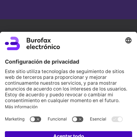
PCiTAL | Edifici H1 2a planta, B
25003 Lleida (SPAIN)
(+34) 973 282 300
info@lleida.net