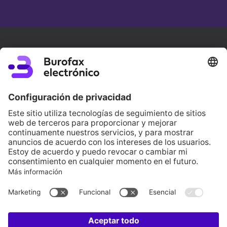
PCiTAL | Edifici H1 2a planta, B
25003 Lleida (SPAIN)
(+34) 973 282 300
info@lleida.net