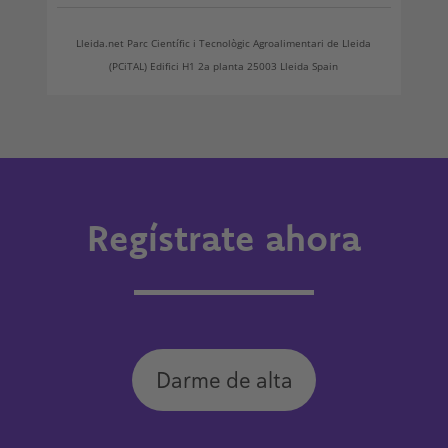
Lleida.net Parc Científic i Tecnològic Agroalimentari de Lleida
(PCiTAL) Edifici H1 2a planta 25003 Lleida Spain
Regístrate ahora
Darme de alta